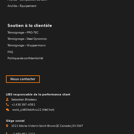
Alulibs – Équipement
Soutien à la clientèle
Témoignage – PRO-TEC
Témoignage – Steel Dynamics
Témoignage – Wuppermann
FAQ
Politique de confidentialité
Nous contacter
LIBS responsable de la performance client
Sebastien Bilodeau
+1 438 397-4581
wxid_yik60kdxfviu22 (WeChat)
Siège social
1021 Marie-Victorin Saint-Bruno QC Canada J3V 0M7
+1 450 461-1221