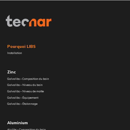
Pourquoi LIBS
Installation
Zinc
Galvalibs – Composition du bain
Galvalibs – Niveau du bain
Galvalibs – Niveau de matte
Galvalibs – Équipement
Galvalibs – Étalonnage
Aluminium
Alulibs – Composition du bain